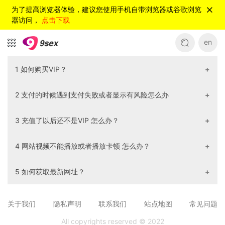
为了提高浏览器体验，建议您使用手机自带浏览器或谷歌浏览
器访问，
点击下载
en
1 如何购买VIP？
先注册一个账号--->点击购买VIP--->选择会员套餐点击立
2 支付的时候遇到支付失败或者显示有风险怎么办
即开通--->选择支付支付方式和支付渠道--->点击支付
请换一个支付方式或者支付渠道 多试几次。
3 充值了以后还不是VIP 怎么办？
请先重新登录一下，如果重新登录后还不是VIP，请您把您的
4 网站视频不能播放或者播放卡顿 怎么办？
用户名 和 支付截图发送给客服。
①请您清空浏览器缓存 ②切换一下网络 ③换一个浏览器 以
5 如何获取最新网址？
上方法都不行的话 请联系在线客服 或者 点击反馈按钮进行反
馈
请联系在线客服。
关于我们
隐私声明
联系我们
站点地图
常见问题
All copyrights reserved © 2022