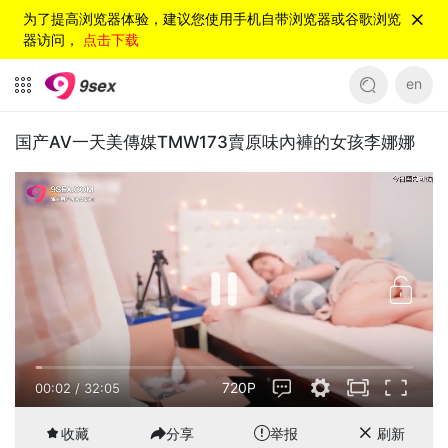
为了提高浏览器体验，建议您使用手机自带浏览器或谷歌浏览
器访问，
点击下载
en
国产AV一天美傳媒TMW173賣原味內褲的女孩李娜娜
720P
00:02
/
32:05
收藏
分享
举报
刷新