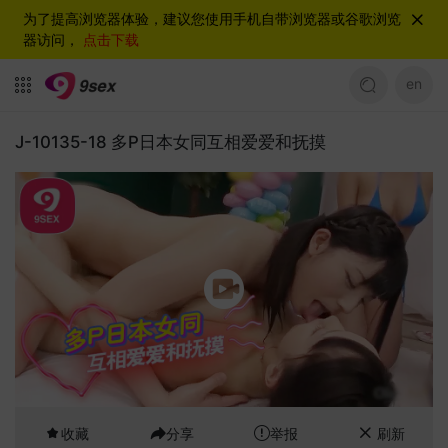
为了提高浏览器体验，建议您使用手机自带浏览器或谷歌浏览
器访问，
点击下载
en
J-10135-18 多P日本女同互相爱爱和抚摸
收藏
分享
举报
刷新